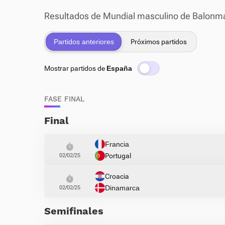
Resultados de Mundial masculino de Balonm
Partidos anteriores
Próximos partidos
Mostrar partidos de
España
FASE FINAL
Final
Francia
Portugal
02/02/25
Croacia
Dinamarca
02/02/25
Semifinales