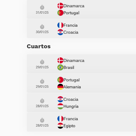
Dinamarca
Portugal
31/01/25
Francia
Croacia
30/01/25
Cuartos
Dinamarca
Brasil
29/01/25
Portugal
Alemania
29/01/25
Croacia
Hungría
28/01/25
Francia
Egipto
28/01/25