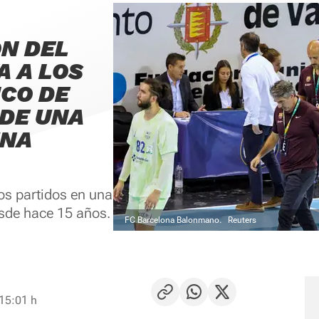
N DEL
A A LOS
ICO DE
DE UNA
UNA
os partidos en una
sde hace 15 años.
FC Barcelona Balonmano.
Reuters
 15:01 h