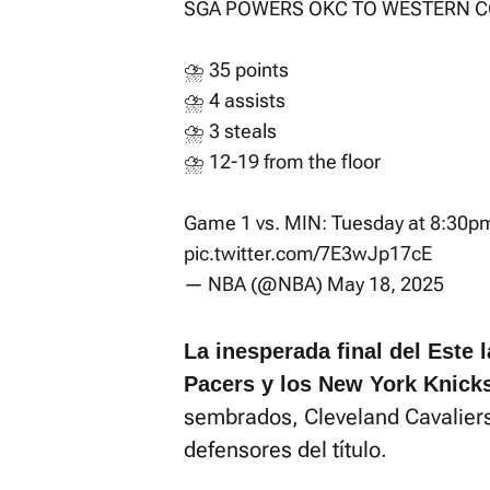
SGA POWERS OKC TO WESTERN CO
⛈️ 35 points
⛈️ 4 assists
⛈️ 3 steals
⛈️ 12-19 from the floor
Game 1 vs. MIN: Tuesday at 8:30p
pic.twitter.com/7E3wJp17cE
— NBA (@NBA)
May 18, 2025
La inesperada final del Este 
Pacers y los New York Knick
sembrados, Cleveland Cavaliers 
defensores del título.