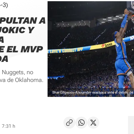
-3)
PULTAN A
OKIC Y
A
E EL MVP
DA
s Nuggets, no
siva de Oklahoma.
Shai Gilgeous-Alexander machaca ante el delirio d
 7:31 h