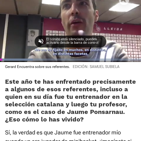
El sonido está silenciado, puedes
activarlo desde la barra de control
Loaded
Gerard Encuentra sobre sus referentes.
EDICIÓN: SAMUEL SUBIELA
:
Current
0:02
/
Duration
0:51
Pausa
Unmute
Fullscre
23.38%
Este año te has enfrentado precisamente
Time
a algunos de esos referentes, incluso a
quien en su día fue tu entrenador en la
selección catalana y luego tu profesor,
como es el caso de Jaume Ponsarnau.
¿Eso cómo lo has vivido?
Sí, la verdad es que Jaume fue entrenador mío