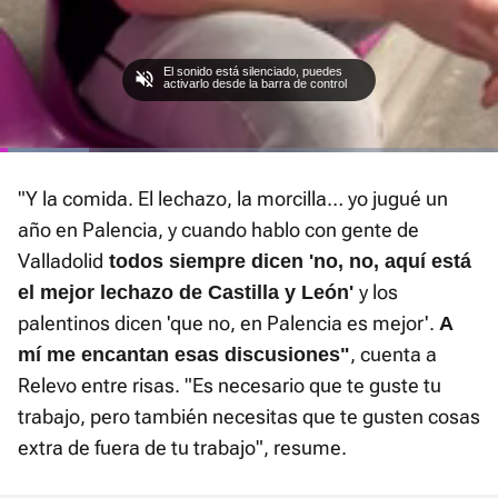
El sonido está silenciado, puedes
activarlo desde la barra de control
Loaded
:
Current
0:02
/
Duration
1:06
Pausa
Unmute
Fullscre
18.11%
"Y la comida. El lechazo, la morcilla… yo jugué un
Time
año en Palencia, y cuando hablo con gente de
Valladolid
todos siempre dicen 'no, no, aquí está
y los
el mejor lechazo de Castilla y León'
palentinos dicen 'que no, en Palencia es mejor'.
A
, cuenta a
mí me encantan esas discusiones"
Relevo entre risas. "Es necesario que te guste tu
trabajo, pero también necesitas que te gusten cosas
extra de fuera de tu trabajo", resume.