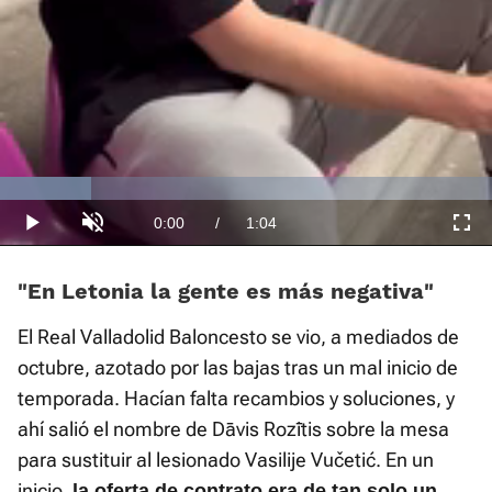
Loaded
:
18.50%
Current
0:00
/
Duration
1:04
Play
Unmute
Fullscre
Time
«En Letonia la gente es más negativa»
El Real Valladolid Baloncesto se vio, a mediados de
octubre, azotado por las bajas tras un mal inicio de
temporada. Hacían falta recambios y soluciones, y
ahí salió el nombre de Dāvis Rozītis sobre la mesa
para sustituir al lesionado Vasilije Vučetić. En un
inicio,
la oferta de contrato era de tan solo un