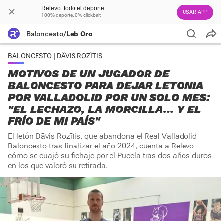
Relevo: todo el deporte
USAR APP
100% deporte. 0% clickbait
Baloncesto
/
Leb Oro
BALONCESTO | DÄVIS ROZÏTIS
MOTIVOS DE UN JUGADOR DE
BALONCESTO PARA DEJAR LETONIA
POR VALLADOLID POR UN SOLO MES:
"EL LECHAZO, LA MORCILLA… Y EL
FRÍO DE MI PAÍS"
El letón Dāvis Rozītis, que abandona el Real Valladolid
Baloncesto tras finalizar el año 2024, cuenta a Relevo
cómo se cuajó su fichaje por el Pucela tras dos años duros
en los que valoró su retirada.