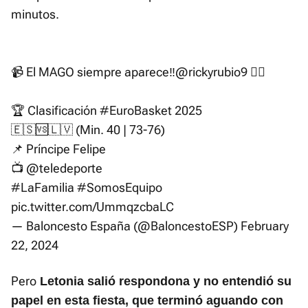
minutos.
📹 El MAGO siempre aparece‼️
@rickyrubio9
🧙‍♂️
🏆 Clasificación
#EuroBasket
2025
🇪🇸🆚🇱🇻 (Min. 40 | 73-76)
📌 Príncipe Felipe
📺
@teledeporte
#LaFamilia
#SomosEquipo
pic.twitter.com/UmmqzcbaLC
— Baloncesto España (@BaloncestoESP)
February
22, 2024
Pero
Letonia salió respondona y no entendió su
papel en esta fiesta, que terminó aguando con