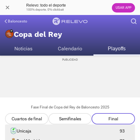
Relevo: todo el deporte
USAR APP
100% deporte. 0% clickbait
Baloncesto
Copa del Rey
Noticias
Calendario
Playoffs
Fase Final de Copa del Rey de Baloncesto 2025
Cuartos de final
Semifinales
Final
Unicaja
93