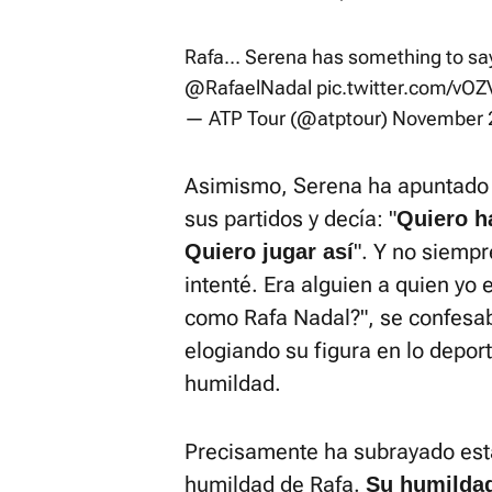
Rafa... Serena has something to sa
@RafaelNadal
pic.twitter.com/vO
— ATP Tour (@atptour)
November 
Asimismo, Serena ha apuntado q
sus partidos y decía: "
Quiero h
". Y no siempr
Quiero jugar así
intenté. Era alguien a quien yo
como Rafa Nadal?", se confesa
elogiando su figura en lo depor
humildad.
Precisamente ha subrayado esta
humildad de Rafa.
Su humildad