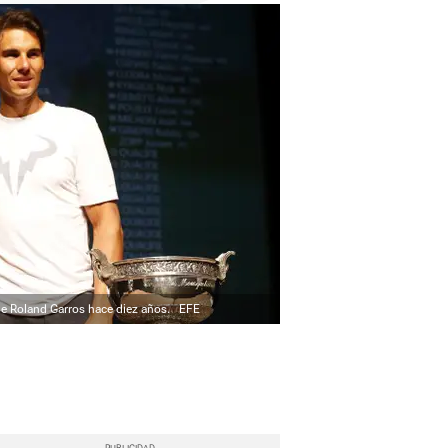
 de Roland Garros hace diez años.
EFE