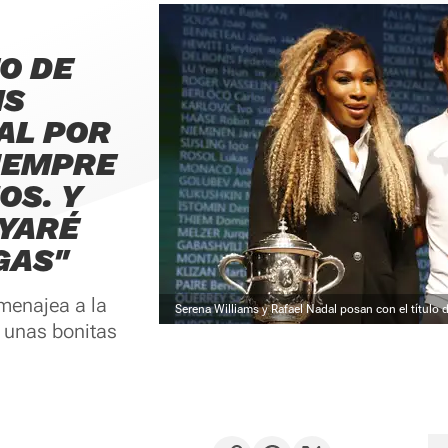
O DE
MS
AL POR
SIEMPRE
OS. Y
YARÉ
GAS"
menajea a la
Serena Williams y Rafael Nadal posan con el título
 unas bonitas