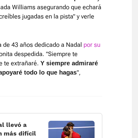
onada Williams asegurando que echará
eíbles jugadas en la pista" y verle
ta de 43 años dedicado a Nadal
por su
onita despedida. "Siempre te
e te extrañaré.
Y siempre admiraré
",
apoyaré todo lo que hagas
l llevó a
 más difícil