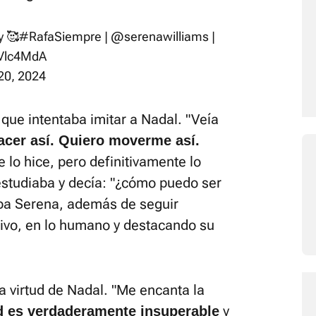
y 🥰
#RafaSiempre
|
@serenawilliams
|
ZVlc4MdA
20, 2024
ue intentaba imitar a Nadal. "Veía
acer así. Quiero moverme así.
e lo hice, pero definitivamente lo
 estudiaba y decía: "¿cómo puedo ser
ba Serena, además de seguir
tivo, en lo humano y destacando su
 virtud de Nadal. "Me encanta la
y
 es verdaderamente insuperable