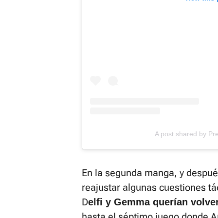
A post shared by Pr
En la segunda manga, y después
reajustar algunas cuestiones tá
D
elfi y Gemma querían volver 
hasta el séptimo juego donde Ar