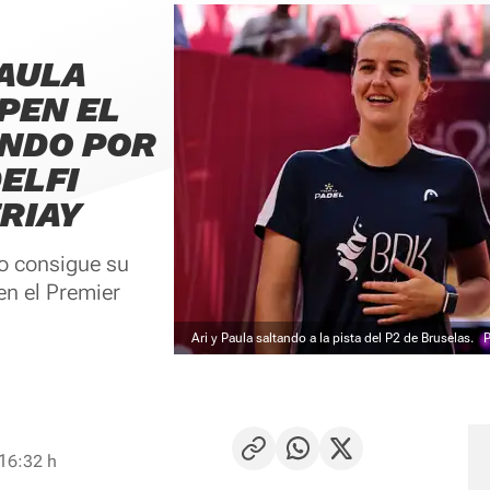
PAULA
PEN EL
ANDO POR
ELFI
RIAY
o consigue su
en el Premier
Ari y Paula saltando a la pista del P2 de Bruselas.
 16:32 h