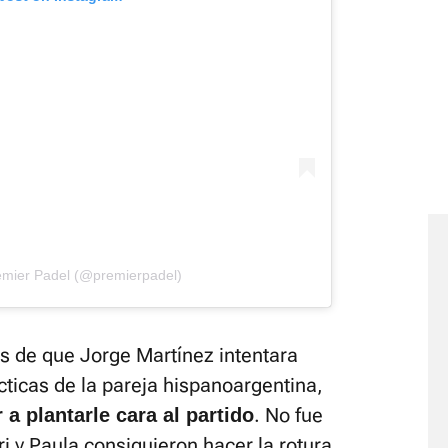
emier Padel (@premierpadel)
 de que Jorge Martínez intentara
cticas de la pareja hispanoargentina,
. No fue
a plantarle cara al partido
i y Paula consiguieron hacer la rotura