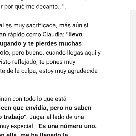
ver por qué me decanto…".
nal es muy sacrificada, más aún si
tan rápido como Claudia: "
llevo
jugando y te pierdes muchas
, pero bueno, cuando llegas aquí y
cio
visto reflejado, te pones muy
te de la culpa, estoy muy agradecida
inan con todo lo que está
icen que envidia, pero no saben
". Jugar al lado de una
 trabajo
uy especial: "
Es una número uno.
n ella, me ha llegado la