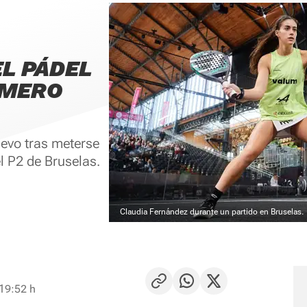
L PÁDEL
ÚMERO
levo tras meterse
l P2 de Bruselas.
Claudia Fernández durante un partido en Bruselas.
 19:52 h