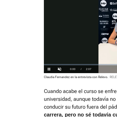
Loaded
:
0%
Current
0:00
/
Duration
2:07
Pausa
Unmute
Claudia Fernandez en la entrevista con Relevo.
RELE
Time
Cuando acabe el curso se enfre
universidad, aunque todavía no
conducir su futuro fuera del pád
carrera, pero no sé todavía c