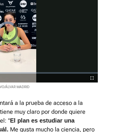
Video
Player
is
loading.
Fullscreen
VO/ÁLVAR MADRID
ntará a la prueba de acceso a la
 tiene muy claro por donde quiere
el: "
El plan es estudiar una
Me gusta mucho la ciencia, pero
uál.