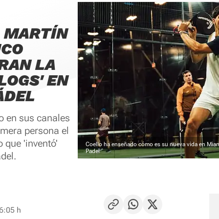
 MARTÍN
NCO
RAN LA
LOGS' EN
ÁDEL
o en sus canales
imera persona el
 que 'inventó'
Coello ha enseñado cómo es su nueva vida en Miam
Padel
del.
16:05 h