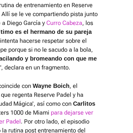
u rutina de entrenamiento en Reserve
Allí se le ve compartiendo pista junto
e a Diego García y
Curro Cabeza
, los
ltimo es el hermano de su pareja
o intenta hacerse respetar sobre el
e porque si no le sacudo a la bola,
 vacilando y bromeando con que me
", declara en un fragmento.
coincide con
, el
Wayne Boich
 que regenta Reserve Padel y ha
iudad Mágica', así como con
Carlitos
ters 1000 de Miami
para dejarse ver
er Padel
. Por otro lado, el episodio
 la rutina post entrenamiento del