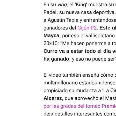
En su
vlog
, el 'King' muestra s
Padel, su nueva casa deportiva. 
a Agustín Tapia y enfrentándos
ganadores del
Gijón P2
.
Este ú
, por eso el vallisoletan
Mayca
20x10: "Me hacen ponerme a top
Curro va a estar todo el día
, y eso no puede ser
ha ganado
El vídeo también enseña cómo 
multimillonario estadounidense
propiciado su mudanza a 'La C
, que aprovechó el Mas
Alcaraz
por las gradas del torneo Premi
deja detalles interesantes como