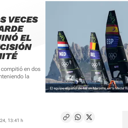
S VECES
TARDE
INÓ EL
CISIÓN
ITÉ
r, compitió en dos
nteniendo la
El equipo español de 4er en Marsella, en la Medal R
24, 13:41 h