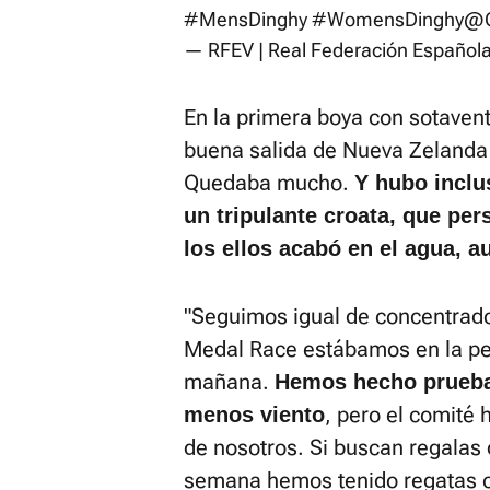
#MensDinghy
#WomensDinghy
@C
— RFEV | Real Federación Española 
En la primera boya con sotaven
buena salida de Nueva Zelanda 
Quedaba mucho.
Y hubo inclu
un tripulante croata, que per
los ellos acabó en el agua, 
"Seguimos igual de concentrad
Medal Race estábamos en la pe
mañana.
Hemos hecho prueb
, pero el comité
menos viento
de nosotros. Si buscan regalas 
semana hemos tenido regatas c