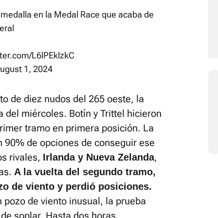
 la medalla en la Medal Race que acaba de
eral
tter.com/L6lPEklzkC
ugust 1, 2024
to de diez nudos del 265 oeste, la
 del miércoles. Botín y Trittel hicieron
primer tramo en primera posición. La
un 90% de opciones de conseguir ese
s rivales,
,
Irlanda y Nueva Zelanda
das.
A la vuelta del segundo tramo,
zo de viento y perdió posiciones.
n pozo de viento inusual, la prueba
 de soplar. Hasta dos horas.