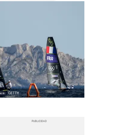
ace.
GETTY