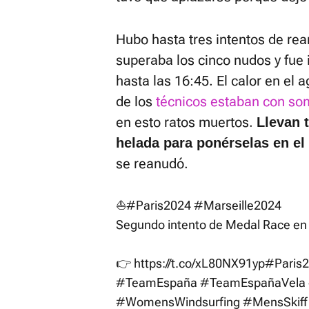
Hubo hasta tres intentos de re
superaba los cinco nudos y fue
hasta las 16:45. El calor en el 
de los
técnicos estaban con som
en esto ratos muertos.
Llevan 
helada para ponérselas en el 
se reanudó.
⛵️
#Paris2024
#Marseille2024
Segundo intento de Medal Race en
👉
https://t.co/xL80NX91yp
#Paris2
#TeamEspaña
#TeamEspañaVela
#WomensWindsurfing
#MensSkiff