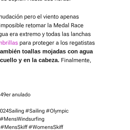
anudación pero el viento apenas
 imposible retomar la Medal Race
agua era extremo y todas las lanchas
brillas
para proteger a los regatistas
también toallas mojadas con agua
Finalmente,
cuello y en la cabeza.
 49er anulado
024Sailing
#Sailing
#Olympic
#MensWindsurfing
#MensSkiff
#WomensSkiff