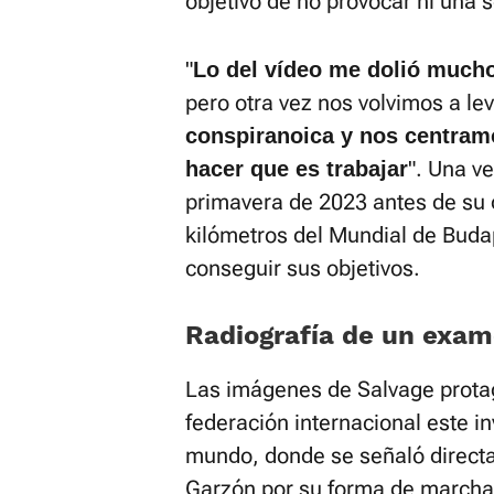
objetivo de no provocar ni una 
"
Lo del vídeo me dolió mucho
pero otra vez nos volvimos a le
conspiranoica y nos centram
". Una v
hacer que es trabajar
primavera de 2023 antes de su d
kilómetros del Mundial de Budap
conseguir sus objetivos.
Radiografía de un exa
Las imágenes de Salvage prota
federación internacional este i
mundo, donde se señaló directa
Garzón por su forma de marchar