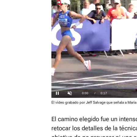
Loaded
:
0.00%
Current
0:00
/
Duration
0:17
Pausa
Unmute
El vídeo grabado por Jeff Salvage que señala a María
Time
El camino elegido fue un intens
retocar los detalles de la técni