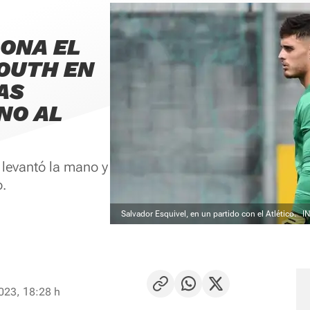
ONA EL
YOUTH EN
AS
NO AL
d levantó la mano y
o.
Salvador Esquivel, en un partido con el Atlético.
I
023, 18:28 h