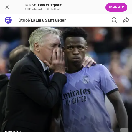
Relevo: todo el deporte
USAR APP
100% deporte. 0% clickbait
Fútbol
/
LaLiga Santander