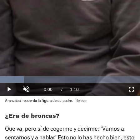
Loaded
:
16.88%
Current
0:00
/
Duration
1:10
Play
Unmute
Fullscre
Aranzabal recuerda la figura de su padre.
Relevo
Time
¿Era de broncas?
Que va, pero sí de cogerme y decirme: 'Vamos a
sentarnos y a hablar' Esto no lo has hecho bien, esto