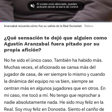
El sonido está silenciado, puedes
activarlo desde la barra de control
Loaded
Aranzabal recuerda cómo fue su salida de la Real Sociedad.
Relevo
:
Current
0:02
/
Duration
1:55
Pausa
Unmute
Fullscre
15.56%
¿Qué sensación te dejó que alguien como
Time
Agustín Aranzabal fuera pitado por su
propia afición?
No he sido el único caso. También ha habido más.
Muchas veces, el aficionado se cansa más del
jugador de casa, de ver siempre lo mismo y cuando
la dinámica del equipo no va bien, siempre se
centran más en algunos jugadores que en otros. En
mi caso, me tocó a mí. No tengo que reprochar a
nadie absolutamente nada. He sido muy feliz en la
Real. Soy muy feliz en Donostia. Siento el cariño de