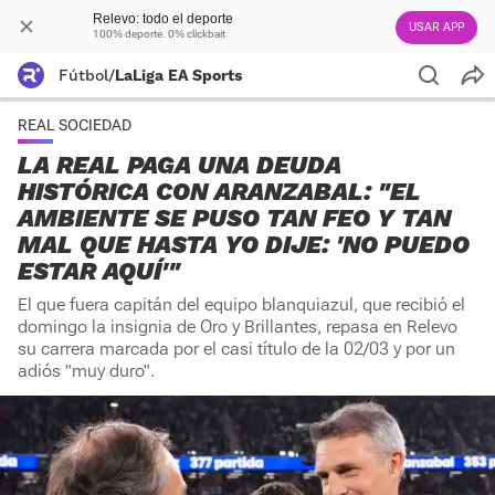
Relevo: todo el deporte
USAR APP
100% deporte. 0% clickbait
Fútbol
/
LaLiga EA Sports
REAL SOCIEDAD
LA REAL PAGA UNA DEUDA
HISTÓRICA CON ARANZABAL: "EL
AMBIENTE SE PUSO TAN FEO Y TAN
MAL QUE HASTA YO DIJE: 'NO PUEDO
ESTAR AQUÍ'"
El que fuera capitán del equipo blanquiazul, que recibió el
domingo la insignia de Oro y Brillantes, repasa en Relevo
su carrera marcada por el casi título de la 02/03 y por un
adiós "muy duro".