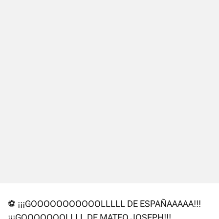
⚽ ¡¡¡GOOOOOOOOOOOLLLLL DE ESPAÑAAAAA!!!
¡¡¡GOOOOOOOLLLL DE MATEO JOSEPH!!!