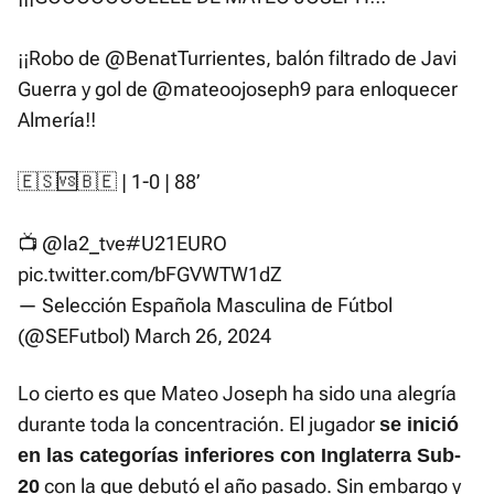
¡¡Robo de
@BenatTurrientes
, balón filtrado de Javi
Guerra y gol de
@mateoojoseph9
para enloquecer
Almería!!
🇪🇸🆚🇧🇪 | 1-0 | 88’
📺
@la2_tve
#U21EURO
pic.twitter.com/bFGVWTW1dZ
— Selección Española Masculina de Fútbol
(@SEFutbol)
March 26, 2024
Lo cierto es que Mateo Joseph ha sido una alegría
durante toda la concentración. El jugador
se inició
en las categorías inferiores con Inglaterra Sub-
con la que debutó el año pasado. Sin embargo y
20