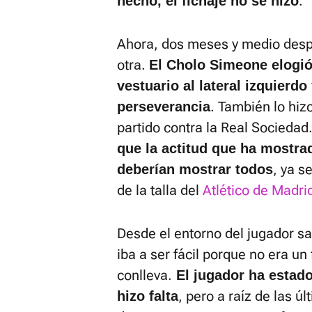
.
hecho, el fichaje no se hizo
Ahora, dos meses y medio despu
otra.
El Cholo Simeone elogió
vestuario al lateral izquierd
. También lo hiz
perseverancia
partido contra la Real Sociedad
que la actitud que ha mostrad
, ya s
deberían mostrar todos
de la talla del
Atlético de Madri
Desde el entorno del jugador sab
iba a ser fácil porque no era un
conlleva.
El jugador ha estad
, pero a raíz de las 
hizo falta