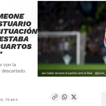
IMEONE
STUARIO
SITUACIÓN
"ESTABA
 CUARTOS
"
ar con la
r descartado.
Javi Galán durante el partido ante la Real.
@javier
24, 19:44 h