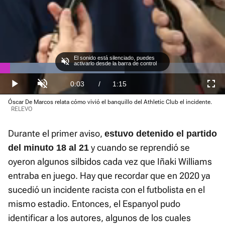
El sonido está silenciado, puedes
activarlo desde la barra de control
Loaded
:
55.26%
Current
0:03
/
Duration
1:15
Play
Unmute
Fullscre
Óscar De Marcos relata cómo vivió el banquillo del Athletic Club el incidente.
Time
RELEVO
Durante el primer aviso,
estuvo detenido el partido
y cuando se reprendió se
del minuto 18 al 21
oyeron algunos silbidos cada vez que Iñaki Williams
entraba en juego. Hay que recordar que en 2020 ya
sucedió un incidente racista con el futbolista en el
mismo estadio. Entonces, el Espanyol pudo
identificar a los autores, algunos de los cuales