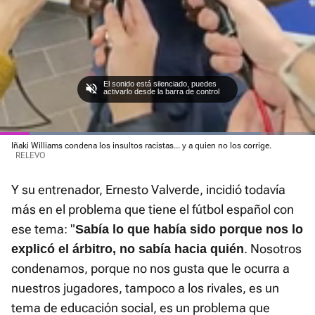
Loaded
Iñaki Williams condena los insultos racistas... y a quien no los corrige.
:
Current
0:06
/
Duration
0:50
Pausa
Unmute
Fullscre
RELEVO
82.91%
Time
Y su entrenador, Ernesto Valverde, incidió todavía
más en el problema que tiene el fútbol español con
ese tema: "
Sabía lo que había sido porque nos lo
. Nosotros
explicó el árbitro, no sabía hacia quién
condenamos, porque no nos gusta que le ocurra a
nuestros jugadores, tampoco a los rivales, es un
tema de educación social, es un problema que