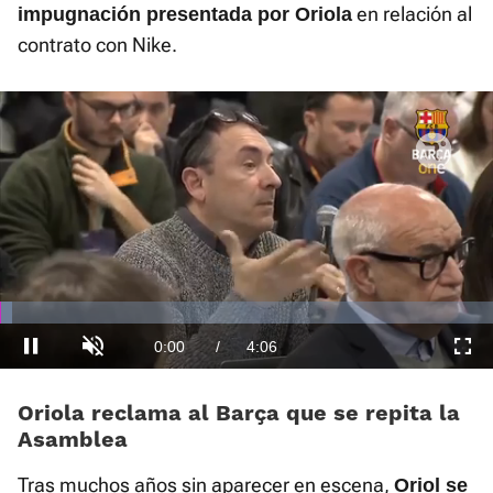
en relación al
impugnación presentada por Oriola
contrato con Nike.
El sonido está silenciado, puedes
activarlo desde la barra de control
Loaded
:
Current
0:01
/
Duration
4:06
Pausa
Unmute
Fullscre
2.41%
Oriola reclama al Barça que se repita la
Asamblea
Time
Tras muchos años sin aparecer en escena,
Oriol se