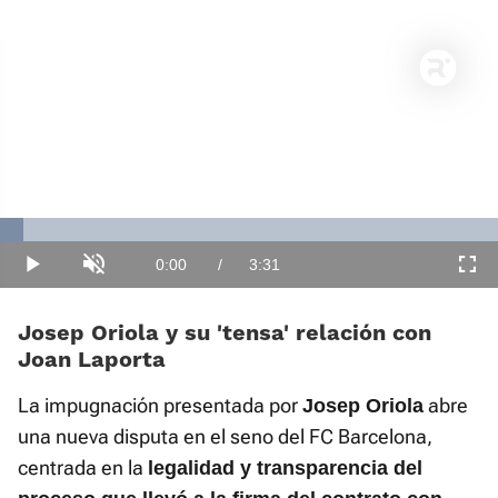
Loaded
:
4.70%
Current
0:00
/
Duration
3:31
Play
Unmute
Fullscre
Time
Josep Oriola y su 'tensa' relación con
Joan Laporta
La impugnación presentada por
abre
Josep Oriola
una nueva disputa en el seno del FC Barcelona,
centrada en la
legalidad y transparencia del