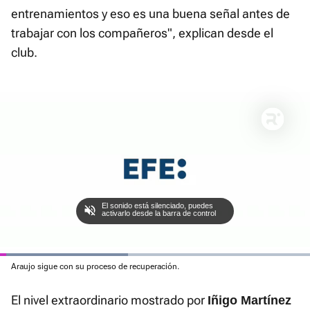
entrenamientos y eso es una buena señal antes de
trabajar con los compañeros", explican desde el
club.
El sonido está silenciado, puedes
activarlo desde la barra de control
Loaded
Araujo sigue con su proceso de recuperación.
:
Current
0:02
/
Duration
1:36
Pausa
Unmute
Fullscre
41.28%
El nivel extraordinario mostrado por
Iñigo Martínez
Time