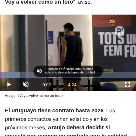
", avisó.
Voy a volver como un toro
El sonido está silenciado, puedes
activarlo desde la barra de control
Loaded
:
15.03%
Current
0:02
/
Duration
4:24
Play
Unmute
Fullscre
Araujo: «Voy a volver como un toro».
Time
. Los
El uruguayo tiene contrato hasta 2026
primeros contactos ya han existido y en los
próximos meses,
Araujo deberá decidir si