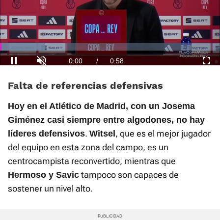
El sonido está silenciado, puedes
activarlo desde la barra de control
Loaded
:
Current
0:01
/
Duration
0:58
Pausa
Unmute
Fullscre
30.44%
Falta de referencias defensivas
Time
Hoy en el Atlético de Madrid, con un Josema
Giménez casi siempre entre algodones, no hay
.
, que es el mejor jugador
líderes defensivos
Witsel
del equipo en esta zona del campo, es un
centrocampista reconvertido, mientras que
tampoco son capaces de
Hermoso y Savic
sostener un nivel alto.