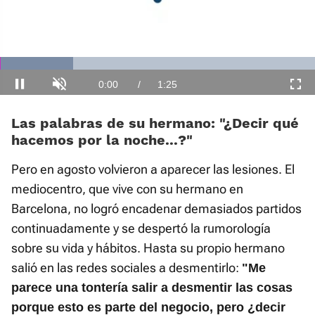
El sonido está silenciado, puedes
activarlo desde la barra de control
Loaded
:
Current
0:00
/
Duration
1:25
Pausa
Unmute
Fullscre
23.45%
Las palabras de su hermano: “¿Decir qué
hacemos por la noche...?”
Time
Pero en agosto volvieron a aparecer las lesiones. El
mediocentro, que vive con su hermano en
Barcelona, no logró encadenar demasiados partidos
continuadamente y se despertó la rumorología
sobre su vida y hábitos. Hasta su propio hermano
salió en las redes sociales a desmentirlo:
"Me
parece una tontería salir a desmentir las cosas
porque esto es parte del negocio, pero ¿decir