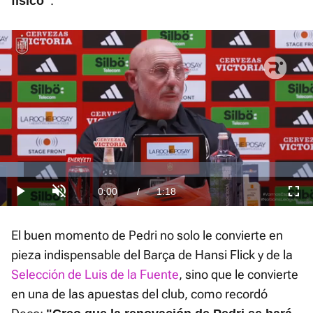
.
físico"
Loaded
:
7.65%
Current
0:00
/
Duration
1:18
Play
Unmute
Fullscre
Time
El buen momento de Pedri no solo le convierte en
pieza indispensable del Barça de Hansi Flick y de la
Selección de Luis de la Fuente
, sino que le convierte
en una de las apuestas del club, como recordó