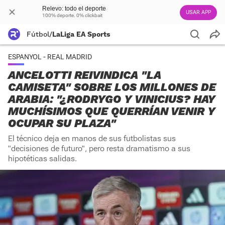
Relevo: todo el deporte
USAR APP
100% deporte. 0% clickbait
Fútbol
/
LaLiga EA Sports
ESPANYOL - REAL MADRID
ANCELOTTI REIVINDICA "LA
CAMISETA" SOBRE LOS MILLONES DE
ARABIA: "¿RODRYGO Y VINICIUS? HAY
MUCHÍSIMOS QUE QUERRÍAN VENIR Y
OCUPAR SU PLAZA"
El técnico deja en manos de sus futbolistas sus
"decisiones de futuro", pero resta dramatismo a sus
hipotéticas salidas.