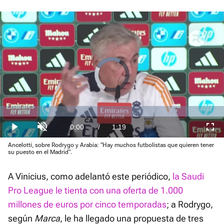
Video
Player
is
loading.
Loaded
:
0%
Current
0:00
/
Duration
1:19
Play
Unmute
Fullscre
Ancelotti, sobre Rodrygo y Arabia: "Hay muchos futbolistas que quieren tener
Time
su puesto en el Madrid".
A Vinicius, como adelantó este periódico,
la Saudi
Pro League le tienta con una oferta de 1.000
millones de euros por cinco temporadas
; a Rodrygo,
según
Marca
, le ha llegado una propuesta de tres