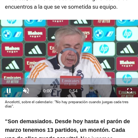
encuentros a la que se ve sometida su equipo.
Video
Player
is
loading.
Loaded
:
0.00%
Current
0:00
/
Duration
0:54
Pausa
Unmute
Fullscre
Ancelotti, sobre el calendario: "No hay preparación cuando juegas cada tres
Time
días".
"Son demasiados. Desde hoy hasta el parón de
marzo tenemos 13 partidos, un montón. Cada