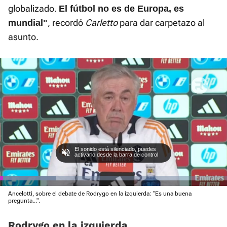
globalizado.
El fútbol no es de Europa, es
, recordó
Carletto
para dar carpetazo al
mundial"
asunto.
El sonido está silenciado, puedes
activarlo desde la barra de control
Loaded
Ancelotti, sobre el debate de Rodrygo en la izquierda: "Es una buena
:
Current
0:01
/
Duration
0:48
Pausa
Unmute
Fullscre
pregunta...".
25.00%
Time
Rodrygo en la izquierda