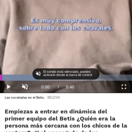
El sonido está silenciado, puedes
activarlo desde la barra de control
Loaded
:
29.63%
Current
0:00
/
Duration
0:40
Play
Unmute
Fullscre
Las novatadas en el Betis.
RELEVO
Time
Empiezas a entrar en dinámica del
primer equipo del Betis ¿Quién era la
persona más cercana con los chicos de la