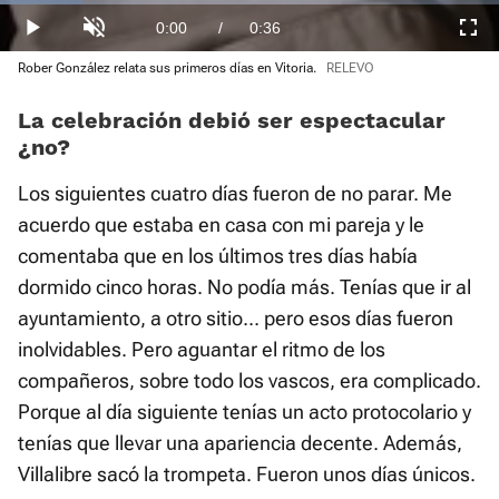
:
33.15%
Current
0:00
/
Duration
0:36
Play
Unmute
Fullscre
Rober González relata sus primeros días en Vitoria.
RELEVO
Time
La celebración debió ser espectacular
¿no?
Los siguientes cuatro días fueron de no parar. Me
acuerdo que estaba en casa con mi pareja y le
comentaba que en los últimos tres días había
dormido cinco horas. No podía más. Tenías que ir al
ayuntamiento, a otro sitio... pero esos días fueron
inolvidables. Pero aguantar el ritmo de los
compañeros, sobre todo los vascos, era complicado.
Porque al día siguiente tenías un acto protocolario y
tenías que llevar una apariencia decente. Además,
Villalibre sacó la trompeta. Fueron unos días únicos.