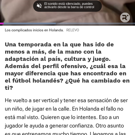
El sonido está silenciado, puedes
activarlo desde la barra de control
Loaded
Los complicados inicios en Holanda.
RELEVO
:
Current
0:02
/
Duration
0:29
Pausa
Unmute
Fullscre
41.28%
Una temporada en la que has ido de
Time
menos a más, de la mano con la
adaptación al país, cultura y juego.
Además del perfil ofensivo, ¿cuál esa la
mayor diferencia que has encontrado en
el fútbol holandés? ¿Qué ha cambiado en
ti?
He vuelto a ser vertical y tener esa sensación de ser
un niño, de jugar en la calle. En Holanda el fallo no
está mal visto. Quieren que lo intentes. Eso a un
jugador le ayuda a generar confianza. Otro asunto
es que entrenamos mucho tiempo. Llegamos a las