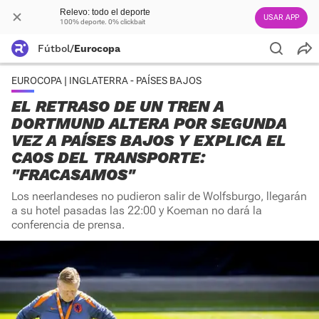
Relevo: todo el deporte
USAR APP
100% deporte. 0% clickbait
Fútbol
/
Eurocopa
EUROCOPA | INGLATERRA - PAÍSES BAJOS
EL RETRASO DE UN TREN A
DORTMUND ALTERA POR SEGUNDA
VEZ A PAÍSES BAJOS Y EXPLICA EL
CAOS DEL TRANSPORTE:
"FRACASAMOS"
Los neerlandeses no pudieron salir de Wolfsburgo, llegarán
a su hotel pasadas las 22:00 y Koeman no dará la
conferencia de prensa.