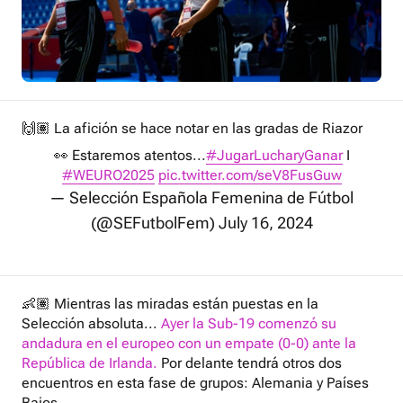
🙌🏽 La afición se hace notar en las gradas de Riazor
👀 Estaremos atentos...
#JugarLucharyGanar
I
#WEURO2025
pic.twitter.com/seV8FusGuw
— Selección Española Femenina de Fútbol
(@SEFutbolFem)
July 16, 2024
👶🏽 Mientras las miradas están puestas en la
Selección absoluta...
Ayer la Sub-19 comenzó su
andadura en el europeo con un empate (0-0) ante la
República de Irlanda.
Por delante tendrá otros dos
encuentros en esta fase de grupos: Alemania y Países
Bajos.