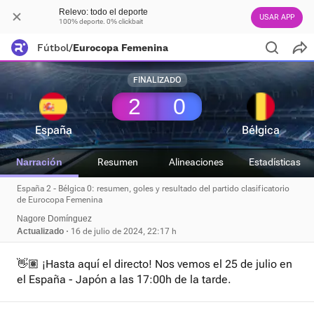
Relevo: todo el deporte
USAR APP
100% deporte. 0% clickbait
Fútbol
/
Eurocopa Femenina
FINALIZADO
2
0
España
Bélgica
Narración
Resumen
Alineaciones
Estadísticas
España 2 - Bélgica 0: resumen, goles y resultado del partido clasificatorio
de Eurocopa Femenina
Nagore Domínguez
Actualizado
16 de julio de 2024, 22:17 h
👋🏽 ¡Hasta aquí el directo! Nos vemos el 25 de julio en
el España - Japón a las 17:00h de la tarde.