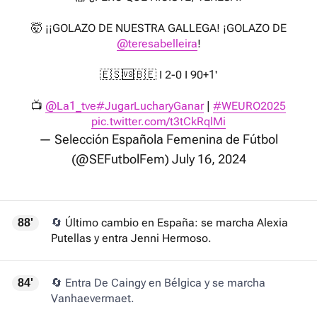
🤯 ¡¡GOLAZO DE NUESTRA GALLEGA! ¡GOLAZO DE
@teresabelleira
!
🇪🇸🆚🇧🇪 I 2-0 I 90+1'
📺
@La1_tve
#JugarLucharyGanar
|
#WEURO2025
pic.twitter.com/t3tCkRqlMi
— Selección Española Femenina de Fútbol
(@SEFutbolFem)
July 16, 2024
🔄
Último cambio en España: se marcha Alexia
88'
Putellas y entra Jenni Hermoso.
🔄 Entra De Caingy en Bélgica y se marcha
84'
Vanhaevermaet.