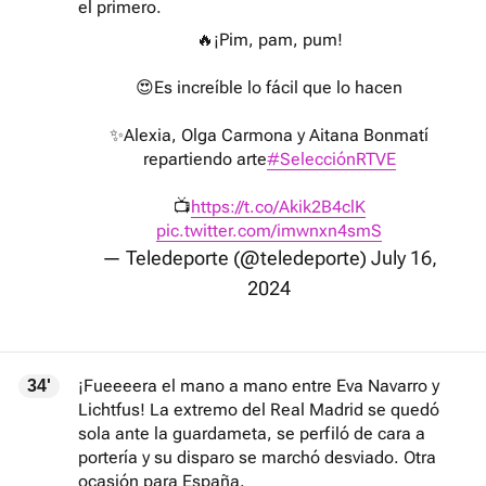
el primero.
🔥¡Pim, pam, pum!
😍Es increíble lo fácil que lo hacen
✨Alexia, Olga Carmona y Aitana Bonmatí
repartiendo arte
#SelecciónRTVE
📺
https://t.co/Akik2B4clK
pic.twitter.com/imwnxn4smS
— Teledeporte (@teledeporte)
July 16,
2024
¡Fueeeera el mano a mano entre Eva Navarro y
34'
Lichtfus! La extremo del Real Madrid se quedó
sola ante la guardameta, se perfiló de cara a
portería y su disparo se marchó desviado. Otra
ocasión para España.