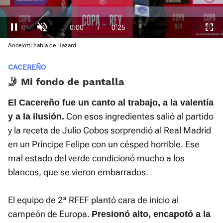
Loaded
:
0.00%
Current
0:00
/
Duration
0:25
Pausa
Unmute
Fullscre
Ancelotti habla de Hazard.
Time
CACEREÑO
🤳 Mi fondo de pantalla
El Cacereño fue un canto al trabajo, a la valentía
Con esos ingredientes salió al partido
y a la ilusión.
y la receta de Julio Cobos sorprendió al Real Madrid
en un Príncipe Felipe con un césped horrible. Ese
mal estado del verde condicionó mucho a los
blancos, que se vieron embarrados.
El equipo de 2ª RFEF plantó cara de inicio al
campeón de Europa.
Presionó alto, encapotó a la