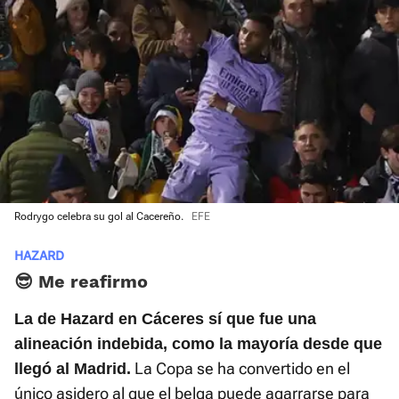
Rodrygo celebra su gol al Cacereño.
EFE
HAZARD
😎 Me reafirmo
La de Hazard en Cáceres sí que fue una
alineación indebida
, como la mayoría desde que
La Copa se ha convertido en el
llegó al Madrid.
único asidero al que el belga puede agarrarse para