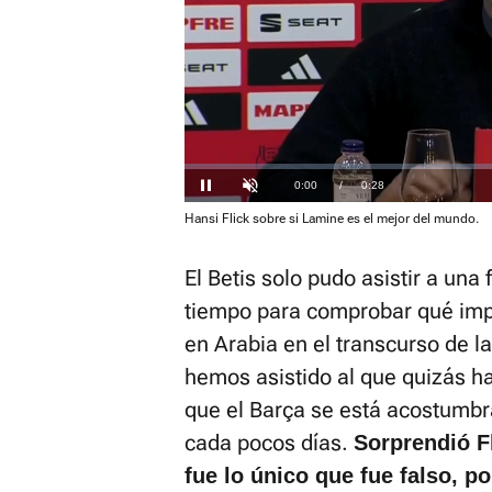
Loaded
:
20.36%
Current
0:00
/
Duration
0:28
Pausa
Unmute
Hansi Flick sobre si Lamine es el mejor del mundo.
Time
El Betis solo pudo asistir a una
tiempo para comprobar qué imp
en Arabia en el transcurso de l
hemos asistido al que quizás ha 
que el Barça se está acostumbr
cada pocos días.
Sorprendió Fl
fue lo único que fue falso, po