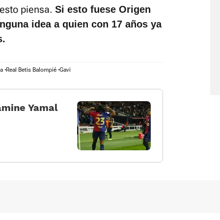
esto piensa.
Si esto fuese Origen
inguna idea a quien con 17 años ya
s.
na
Real Betis Balompié
Gavi
amine Yamal
Política de cookies