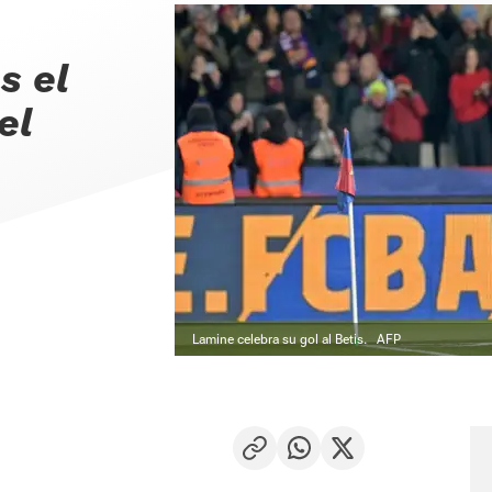
s el
el
Lamine celebra su gol al Betis.
AFP