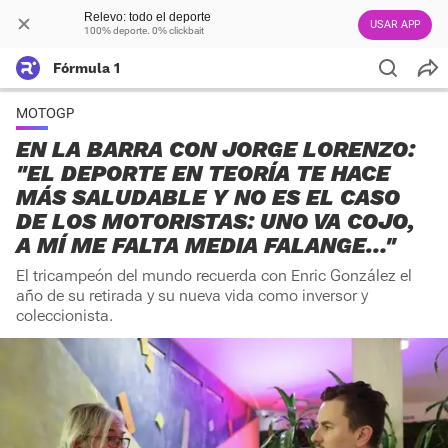
Relevo: todo el deporte
USAR APP
100% deporte. 0% clickbait
Fórmula 1
MOTOGP
EN LA BARRA CON JORGE LORENZO:
"EL DEPORTE EN TEORÍA TE HACE
MÁS SALUDABLE Y NO ES EL CASO
DE LOS MOTORISTAS: UNO VA COJO,
A MÍ ME FALTA MEDIA FALANGE…"
El tricampeón del mundo recuerda con Enric González el
año de su retirada y su nueva vida como inversor y
coleccionista.