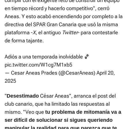
cumplir con el exigente reto de construir un equipo
en tiempo récord y hacerlo competitivo", cerró
Aneas. Y esto acabó encendiendo por completo a la
directiva del SPAR Gran Canaria que usó la misma
plataforma -
X
, el antiguo
Twitter
- para contestarle
de forma tajante.
Adiós a una temporada inolvidable 🏀
pic.twitter.com/W1cg7M1xb5
— Cesar Aneas Prades (@CesarAneas)
April 20,
2025
"
César Aneas", arranca el post del
Desestimado
club canario, que ha limitado las respuestas al
mismo. "Veo que
tu problema de mitomanía va a
ser difícil de solucionar si sigues queriendo
manipular la realidad para que parezca que te