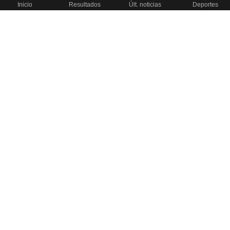
Inicio
Resultados
Últ. noticias
Deportes