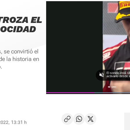
TROZA EL
COCIDAD
, se convirtió el
e la historia en
.
El sonido está s
activarlo desde l
Current
0:03
/
Duration
0:10
Pausa
Unmute
Time
2022, 13:31 h