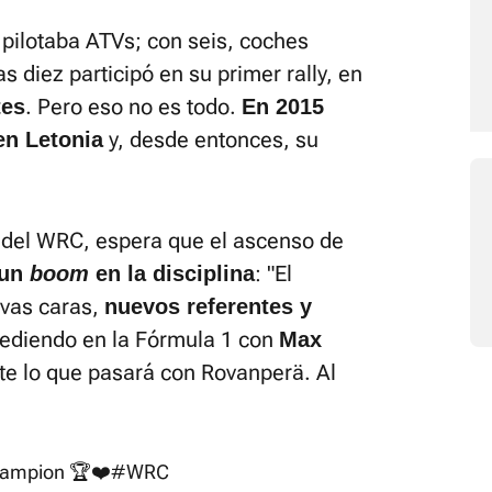
a pilotaba ATVs; con seis, coches
 diez participó en su primer rally, en
. Pero eso no es todo.
tes
En 2015
y, desde entonces, su
en Letonia
 del WRC, espera que el ascenso de
: "El
 un
boom
en la disciplina
evas caras,
nuevos referentes y
cediendo en la Fórmula 1 con
Max
te lo que pasará con Rovanperä. Al
champion 🏆❤️
#WRC