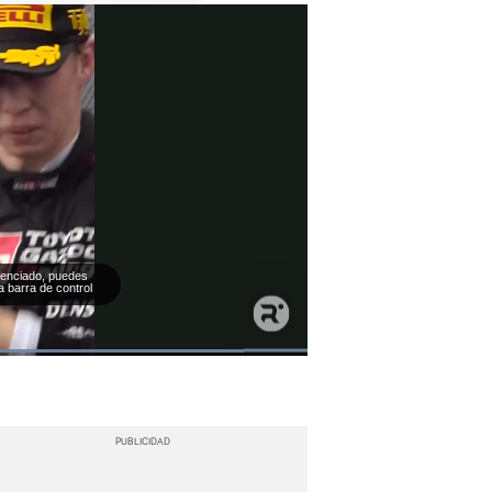
ilenciado, puedes
a barra de control
Loaded
:
100.00%
Fullscreen