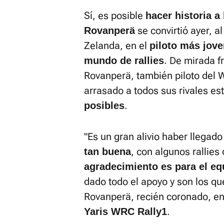
Sí, es posible
hacer historia a
se convirtió ayer, a
Rovanperä
Zelanda, en el
piloto más jov
. De mirada fr
mundo de rallies
Rovanperä, también piloto del 
arrasado a todos sus rivales e
.
posibles
"Es un gran alivio haber llegado
, con algunos rallies 
tan buena
agradecimiento es para el eq
dado todo el apoyo y son los qu
Rovanperä, recién coronado, en
.
Yaris WRC Rally1