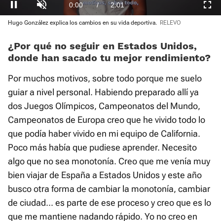
Loaded
Hugo González explica los cambios en su vida deportiva.
RELEVO
:
Current
0:01
/
Duration
2:01
Pausa
Unmute
Fullscre
4.93%
¿Por qué no seguir en Estados Unidos,
Time
donde han sacado tu mejor rendimiento?
Por muchos motivos, sobre todo porque me suelo
guiar a nivel personal. Habiendo preparado allí ya
dos Juegos Olímpicos, Campeonatos del Mundo,
Campeonatos de Europa creo que he vivido todo lo
que podía haber vivido en mi equipo de California.
Poco más había que pudiese aprender. Necesito
algo que no sea monotonía. Creo que me venía muy
bien viajar de España a Estados Unidos y este año
busco otra forma de cambiar la monotonía, cambiar
de ciudad... es parte de ese proceso y creo que es lo
que me mantiene nadando rápido. Yo no creo en