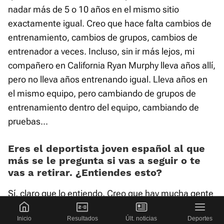
nadar más de 5 o 10 años en el mismo sitio
exactamente igual. Creo que hace falta cambios de
entrenamiento, cambios de grupos, cambios de
entrenador a veces. Incluso, sin ir más lejos, mi
compañero en California Ryan Murphy lleva años allí,
pero no lleva años entrenando igual. Lleva años en
el mismo equipo, pero cambiando de grupos de
entrenamiento dentro del equipo, cambiando de
pruebas...
Eres el deportista joven español al que
más se le pregunta si vas a seguir o te
vas a retirar. ¿Entiendes esto?
Sí, claro que lo entiendo. Creo que hay mucha gente
que me entiende y entiende qué es lo que busco en
Inicio
Resultados
Últ. noticias
Deportes
este deporte. Y también creo que hay mucha gente