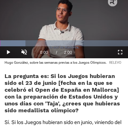
Loaded
:
24.83%
Current
0:00
/
Duration
2:00
Play
Unmute
Fullscre
Hugo González, sobre las semanas previas a los Juegos Olímpicos.
RELEVO
Time
La pregunta es: Si los Juegos hubieran
sido el 23 de junio [fecha en la que se
celebró el Open de España en Mallorca]
con la preparación de Estados Unidos y
unos días con 'Taja', ¿crees que hubieras
sido medallista olímpico?
Sí. Si los Juegos hubieran sido en junio, viniendo del