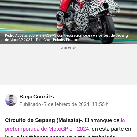
Pedro Acosta, sobre la GASGAS con decoración cebra en los test de Sepang
de MotoGP 2024.
Rob Gray (Polarity Photo)
Borja González
Publicado
7 de febrero de 2024, 11:56 h
El arranque de
la
Circuito de Sepang (Malasia)-.
pretemporada de MotoGP en 2024
, en esta parte en