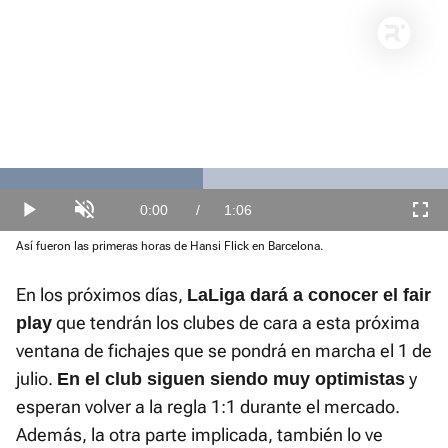
Loaded
:
45.34%
Current
0:00
/
Duration
1:06
Play
Unmute
Fullscre
Así fueron las primeras horas de Hansi Flick en Barcelona.
Time
En los próximos días,
LaLiga dará a conocer el fair
que tendrán los clubes de cara a esta próxima
play
ventana de fichajes que se pondrá en marcha el 1 de
julio.
y
En el club siguen siendo muy optimistas
esperan volver a la regla 1:1 durante el mercado.
Además, la otra parte implicada, también lo ve