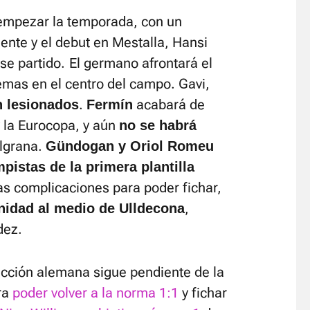
empezar la temporada, con un
nte y el debut en Mestalla, Hansi
se partido.
El germano afrontará el
lemas en el centro del campo. Gavi,
.
acabará de
n lesionados
Fermín
y la Eurocopa, y aún
no se habrá
ulgrana.
Gündogan y Oriol Romeu
pistas de la primera plantilla
las complicaciones para poder fichar,
,
unidad al medio de Ulldecona
dez.
lección alemana sigue pendiente de la
ara
poder volver a la norma 1:1
y fichar