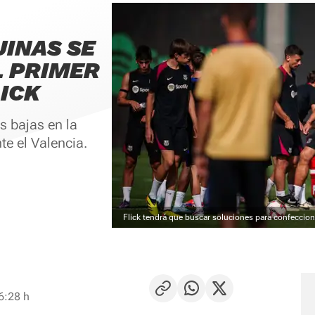
UINAS SE
L PRIMER
ICK
s bajas en la
te el Valencia.
Flick tendrá que buscar soluciones para confeccion
6:28 h