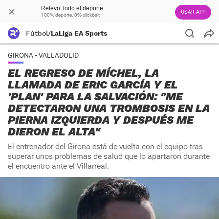
Relevo: todo el deporte
USAR APP
100% deporte. 0% clickbait
Fútbol
/
LaLiga EA Sports
GIRONA - VALLADOLID
EL REGRESO DE MÍCHEL, LA
LLAMADA DE ERIC GARCÍA Y EL
'PLAN' PARA LA SALVACIÓN: "ME
DETECTARON UNA TROMBOSIS EN LA
PIERNA IZQUIERDA Y DESPUÉS ME
DIERON EL ALTA"
El entrenador del Girona está de vuelta con el equipo tras
superar unos problemas de salud que lo apartaron durante
el encuentro ante el Villarreal.