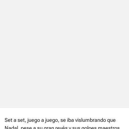
Set a set, juego a juego, se iba vislumbrando que
Nadal, pese a su gran revés y sus golpes maestros,