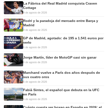
La Fábrica del Real Madrid conquista Craven
Cottage
9 de agosto de 2026
Rodri y la paradoja del mercado entre Barça y
Madrid
8 de agosto de 2026
GP de Madrid, agotado: de 195 a 1.541 euros por
verlo
6 de agosto de 2026
Jorge Martín, líder de MotoGP casi sin ganar
6 de agosto de 2026
Marchand vuelve a París dos años después de
sus cuatro oros
6 de agosto de 2026
Fabià Sintes, el español que debuta en la UFC
en París
6 de agosto de 2026
Cuánto cuesta ver boxeo en España en 2026: el