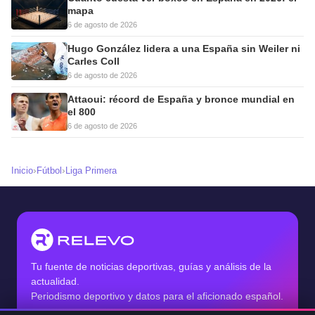
mapa
6 de agosto de 2026
Hugo González lidera a una España sin Weiler ni
Carles Coll
6 de agosto de 2026
Attaoui: récord de España y bronce mundial en
el 800
6 de agosto de 2026
›
›
Inicio
Fútbol
Liga Primera
Tu fuente de noticias deportivas, guías y análisis de la
actualidad.
Periodismo deportivo y datos para el aficionado español.