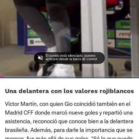
El sonido está silenciado, puedes
activarlo desde la barra de control
Loaded
:
Current
0:01
/
Duration
0:34
Pausa
Unmute
Fullscre
35.07%
Una delantera con los valores rojiblancos
Time
Víctor Martín, con quien Gio coincidió también en el
Madrid CFF donde marcó nueve goles y repartió una
asistencia, reconoció que conoce bien a la delantera
brasileña. Además, para darle la importancia que se
merece, fue más allá de sus goles. "Sé lo que puede