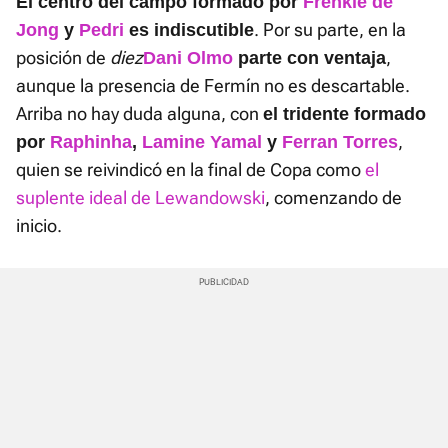
El centro del campo formado por
Frenkie de
. Por su parte, en la
Jong
y
Pedri
es indiscutible
posición de
diez
,
Dani Olmo
parte con ventaja
aunque la presencia de Fermín no es descartable.
Arriba no hay duda alguna, con
el tridente formado
,
por
Raphinha
,
Lamine Yamal
y
Ferran Torres
quien se reivindicó en la final de Copa como
el
suplente ideal de Lewandowski
, comenzando de
inicio.