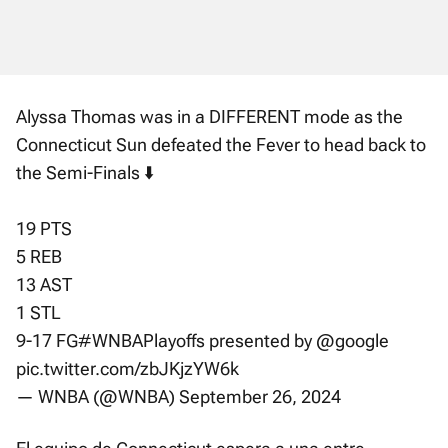
Alyssa Thomas was in a DIFFERENT mode as the
Connecticut Sun defeated the Fever to head back to
the Semi-Finals ⬇️
19 PTS
5 REB
13 AST
1 STL
9-17 FG
#WNBAPlayoffs
presented by
@google
pic.twitter.com/zbJKjzYW6k
— WNBA (@WNBA)
September 26, 2024