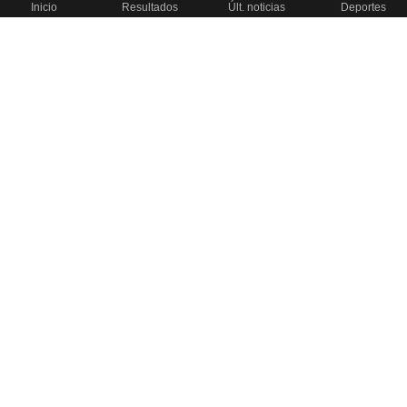
Inicio
Resultados
Últ. noticias
Deportes