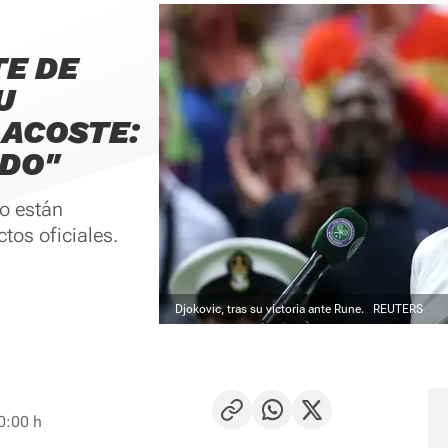
TE DE
U
ACOSTE:
DO"
o están
tos oficiales.
Djokovic, tras su victoria ante Rune.
REUTERS
0:00 h