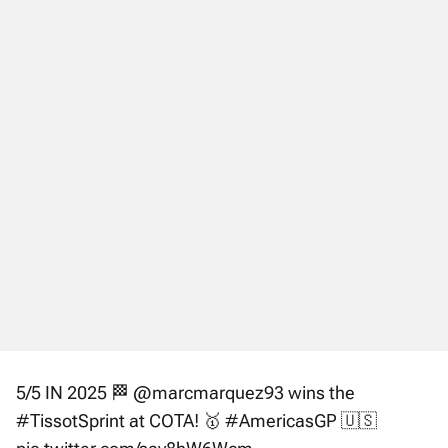
5/5 IN 2025 🏁
@marcmarquez93
wins the
#TissotSprint
at COTA! 🥇
#AmericasGP
🇺🇸