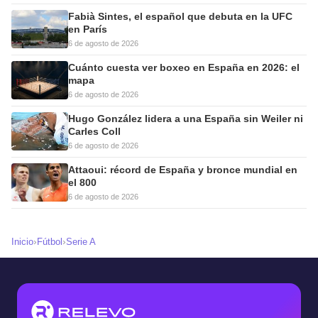
Fabià Sintes, el español que debuta en la UFC
en París
6 de agosto de 2026
Cuánto cuesta ver boxeo en España en 2026: el
mapa
6 de agosto de 2026
Hugo González lidera a una España sin Weiler ni
Carles Coll
6 de agosto de 2026
Attaoui: récord de España y bronce mundial en
el 800
6 de agosto de 2026
›
›
Inicio
Fútbol
Serie A