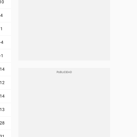
10
4
1
-4
-1
-14
-12
-14
-13
-28
-31