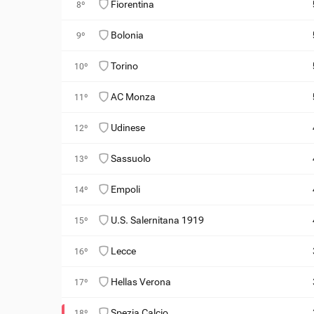
Fiorentina
8º
Bolonia
9º
Torino
10º
AC Monza
11º
Udinese
12º
Sassuolo
13º
Empoli
14º
U.S. Salernitana 1919
15º
Lecce
16º
Hellas Verona
17º
Spezia Calcio
18º