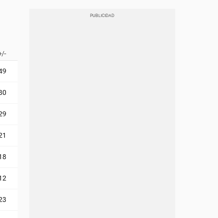
+/-
49
30
29
21
18
12
23