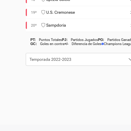
U.S. Cremonese
19º
Sampdoria
20º
PT:
Puntos Totales
PJ:
Partidos Jugados
PG:
Partidos Gana
GC:
Goles en contra
+/-
Diferencia de Goles
Champions Leag
Temporada 2022-2023