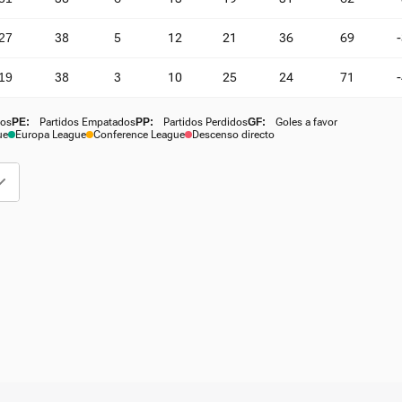
27
38
5
12
21
36
69
19
38
3
10
25
24
71
dos
PE:
Partidos Empatados
PP:
Partidos Perdidos
GF:
Goles a favor
ue
Europa League
Conference League
Descenso directo