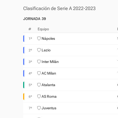
Clasificación de Serie A 2022-2023
JORNADA 39
#
Equipo
Nápoles
1º
Lazio
2º
Inter Milán
3º
AC Milan
4º
Atalanta
5º
AS Roma
6º
Juventus
7º