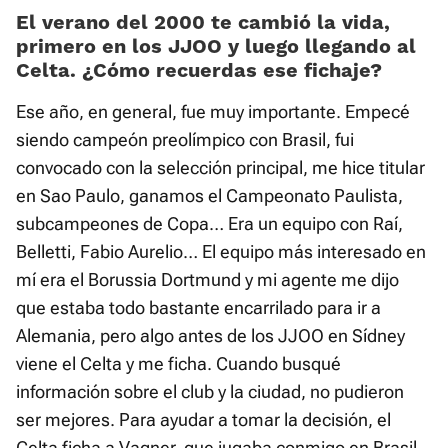
Current
0:02
/
Duration
0:57
Pausa
Unmute
Fullscre
20.82%
El verano del 2000 te cambió la vida,
primero en los JJOO y luego llegando al
Time
Celta. ¿Cómo recuerdas ese fichaje?
Ese año, en general, fue muy importante. Empecé
siendo campeón preolímpico con Brasil, fui
convocado con la selección principal, me hice titular
en Sao Paulo, ganamos el Campeonato Paulista,
subcampeones de Copa… Era un equipo con Raí,
Belletti, Fabio Aurelio… El equipo más interesado en
mí era el Borussia Dortmund y mi agente me dijo
que estaba todo bastante encarrilado para ir a
Alemania, pero algo antes de los JJOO en Sídney
viene el Celta y me ficha. Cuando busqué
información sobre el club y la ciudad, no pudieron
ser mejores. Para ayudar a tomar la decisión, el
Celta ficha a Vagner, que jugaba conmigo en Brasil.