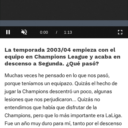
Loaded
:
0.00%
Current
0:00
/
Duration
1:13
Pausa
Unmute
Fullscre
Time
La temporada 2003/04 empieza con el
equipo en Champions League y acaba en
descenso a Segunda. ¿Qué pasó?
Muchas veces he pensado en lo que nos pasó,
porque teníamos un equipazo. Quizás el hecho de
jugar la Champions descentró un poco, algunas
lesiones que nos perjudicaron… Quizás no
entendimos que había que disfrutar de la
Champions, pero que lo más importante era LaLiga.
Fue un año muy duro para mí, tanto por el descenso