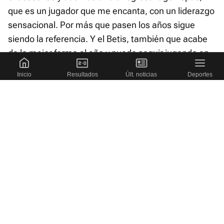
que es un jugador que me encanta, con un liderazgo
sensacional. Por más que pasen los años sigue
siendo la referencia. Y el Betis, también que acabe
de la mejor forma el año y pueda seguir jugando en
Europa.
Inicio
Resultados
Últ. noticias
Deportes
Monchi
Iago Aspas
RC Celta de Vigo
TEMAS:
El camino de barro y espinas
que llevó a Pablo Durán a
triunfar en el Celta: «Mi
objetivo era llegar a Tercera
División»
Más noticias en Portada