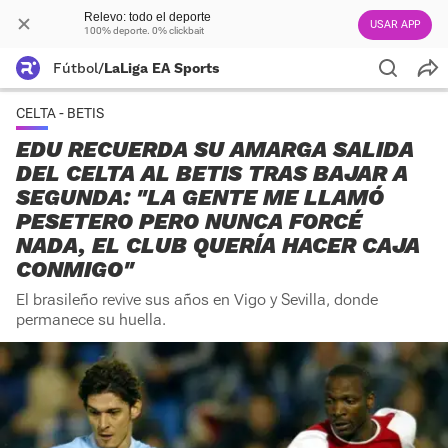
Relevo: todo el deporte
USAR APP
100% deporte. 0% clickbait
Fútbol
/
LaLiga EA Sports
CELTA - BETIS
EDU RECUERDA SU AMARGA SALIDA
DEL CELTA AL BETIS TRAS BAJAR A
SEGUNDA: "LA GENTE ME LLAMÓ
PESETERO PERO NUNCA FORCÉ
NADA, EL CLUB QUERÍA HACER CAJA
CONMIGO"
El brasileño revive sus años en Vigo y Sevilla, donde
permanece su huella.