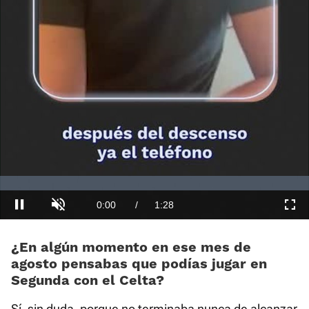
Loaded
:
0.00%
Current
0:00
/
Duration
1:28
Pausa
Unmute
Fullscre
Time
¿En algún momento en ese mes de
agosto pensabas que podías jugar en
Segunda con el Celta?
Sí, sin duda, porque no terminaba nunca de alcanzar