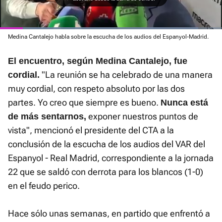
Loaded
Medina Cantalejo habla sobre la escucha de los audios del Espanyol-Madrid.
:
Current
0:05
/
Duration
0:46
Pausa
Unmute
Fullscre
89.23%
El encuentro, según Medina Cantalejo, fue
Time
"La reunión se ha celebrado de una manera
cordial.
muy cordial, con respeto absoluto por las dos
partes. Yo creo que siempre es bueno.
Nunca está
exponer nuestros puntos de
de más sentarnos,
vista", mencionó el presidente del CTA a la
conclusión de la escucha de los audios del VAR del
Espanyol - Real Madrid, correspondiente a la jornada
22 que se saldó con derrota para los blancos (1-0)
en el feudo perico.
Hace sólo unas semanas, en partido que enfrentó a