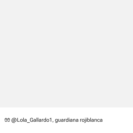
🧤
@Lola_Gallardo1
, guardiana rojiblanca