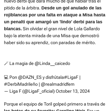
nuevo derbi que dará mucho de qué hablar tras el
pitido de la árbitra.
Desde un gol anulado de las
rojiblancas por una falta en ataque a Misa hasta
un penalti que amargó un 'lindo' derbi para las
Sin olvidar el gran nivel de Lola Gallardo
blancas.
bajo la atenta mirada de una Misa que demostró
haber sido su aprendiz, con paradas de mérito.
🪄 La magia de
@Linda__caicedo
💻 Pon
@DAZN_ES
y disfrútala
#LigaF
|
#DerbiMadrileño
|
@realmadridfem
— Liga F (@LigaF_oficial)
October 13, 2024
Porque el equipo de Toril golpeó primero a través de
Era un