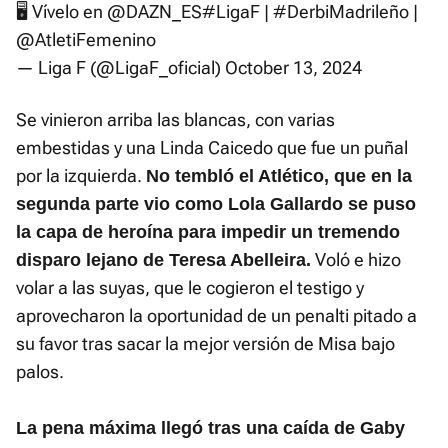
🖥️ Vívelo en
@DAZN_ES
#LigaF
|
#DerbiMadrileño
|
@AtletiFemenino
— Liga F (@LigaF_oficial)
October 13, 2024
Se vinieron arriba las blancas, con varias
embestidas y una Linda Caicedo que fue un puñal
por la izquierda.
No tembló el Atlético, que en la
segunda parte vio como Lola Gallardo se puso
la capa de heroína para impedir un tremendo
Voló e hizo
disparo lejano de Teresa Abelleira.
volar a las suyas, que le cogieron el testigo y
aprovecharon la oportunidad de un penalti pitado a
su favor tras sacar la mejor versión de Misa bajo
palos.
La pena máxima llegó tras una caída de Gaby