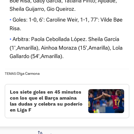
Boe Risa, Gaby García, Tatiana Pinto; Ajibade,
Sheila Guijarro, Gio Queiroz.
Goles: 1-0, 6': Caroline Weir, 1-1, 77': Vilde Bøe
Risa.
Arbitra: Paola Cebollada López. Sheila García
(1',Amarilla), Ainhoa Moraza (15',Amarilla), Lola
Gallardo (54',Amarilla).
Olga Carmona
TEMAS:
Los siete goles en 45 minutos
con los que el Barça amaina
las dudas y celebra su poderío
en Liga F